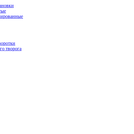
ановки
тые
нированные
воротки
го творога