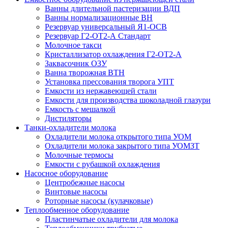
Ванны длительной пастеризации ВДП
Ванны нормализационные ВН
Резервуар универсальный Я1-ОСВ
Резервуар Г2-ОТ2-А Стандарт
Молочное такси
Кристаллизатор охлаждения Г2-ОТ2-А
Заквасочник ОЗУ
Ванна творожная ВТН
Установка прессования творога УПТ
Емкости из нержавеющей стали
Емкости для производства шоколадной глазури
Емкость с мешалкой
Дистиляторы
Танки-охладители молока
Охладители молока открытого типа УОМ
Охладители молока закрытого типа УОМЗТ
Молочные термосы
Емкости с рубашкой охлаждения
Насосное оборудование
Центробежные насосы
Винтовые насосы
Роторные насосы (кулачковые)
Теплообменное оборудование
Пластинчатые охладители для молока