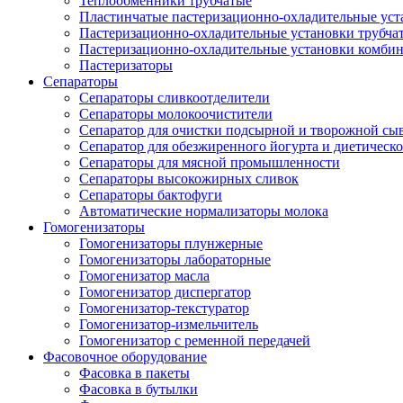
Теплообменники трубчатые
Пластинчатые пастеризационно-охладительные уст
Пастеризационно-охладительные установки трубча
Пастеризационно-охладительные установки комби
Пастеризаторы
Сепараторы
Сепараторы сливкоотделители
Сепараторы молокоочистители
Сепаратор для очистки подсырной и творожной сы
Сепаратор для обезжиренного йогурта и диетическо
Сепараторы для мясной промышленности
Сепараторы высокожирных сливок
Сепараторы бактофуги
Автоматические нормализаторы молока
Гомогенизаторы
Гомогенизаторы плунжерные
Гомогенизаторы лабораторные
Гомогенизатор масла
Гомогенизатор диспергатор
Гомогенизатор-текстуратор
Гомогенизатор-измельчитель
Гомогенизатор с ременной передачей
Фасовочное оборудование
Фасовка в пакеты
Фасовка в бутылки