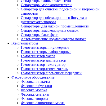
Сепараторы сливкоотделители
Сепараторы молокоочистители
Сепаратор для очистки подсырной и творожной
сыворотки
Сепаратор для обезжиренного йогурта и
диетического творога
Сепараторы для мясной промышленности
Сепараторы высокожирных сливок
Сепараторы бактофуги
Автоматические нормализаторы молока
Гомогенизаторы
Гомогенизаторы плунжерные
Гомогенизаторы лабораторные
Гомогенизатор масла
Гомогенизатор диспергатор
Гомогенизатор-текстуратор
Гомогенизатор-измельчитель
Гомогенизатор с ременной передачей
Фасовочное оборудование
Фасовка в пакеты
Фасовка в бутылки
Фасовка молока
Фасовка сметаны
Фасовка творога
Фасовка сливочного масла