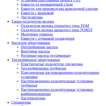
Установка прессования творога УПТ
Емкости из нержавеющей стали
Емкости для производства шоколадной глазури
Емкость с мешалкой
Дистиляторы
Танки-охладители молока
Охладители молока открытого типа УОМ
Охладители молока закрытого типа УОМЗТ
Молочные термосы
Емкости с рубашкой охлаждения
Насосное оборудование
Центробежные насосы
Винтовые насосы
Роторные насосы (кулачковые)
Теплообменное оборудование
Пластинчатые охладители для молока
Теплообменники трубчатые
Пластинчатые пастеризационно-охладительные
установки
Пастеризационно-охладительные установки
трубчатые
Пастеризационно-охладительные установки
комбинированные
Пастеризаторы
Сепараторы