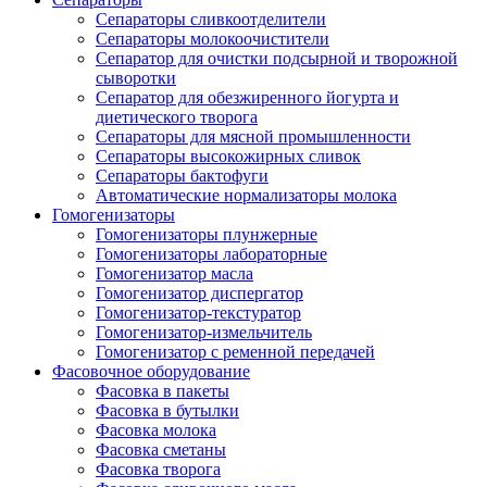
Сепараторы сливкоотделители
Сепараторы молокоочистители
Сепаратор для очистки подсырной и творожной
сыворотки
Сепаратор для обезжиренного йогурта и
диетического творога
Сепараторы для мясной промышленности
Сепараторы высокожирных сливок
Сепараторы бактофуги
Автоматические нормализаторы молока
Гомогенизаторы
Гомогенизаторы плунжерные
Гомогенизаторы лабораторные
Гомогенизатор масла
Гомогенизатор диспергатор
Гомогенизатор-текстуратор
Гомогенизатор-измельчитель
Гомогенизатор с ременной передачей
Фасовочное оборудование
Фасовка в пакеты
Фасовка в бутылки
Фасовка молока
Фасовка сметаны
Фасовка творога