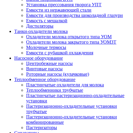
Установка прессования творога УПТ
Емкости из нержавеющей стали
Емкости для производства шоколадной глазури
Емкость с мешалкой
Дистиляторы
Танки-охладители молока
Охладители молока открытого типа УОМ
Охладители молока закрытого типа УОМЗТ
Молочные термосы
Емкости с рубашкой охлаждения
Насосное оборудование
Центробежные насосы
Винтовые насосы
Роторные насосы (кулачковые)
Теплообменное оборудование
Пластинчатые охладители для молока
Теплообменники трубчатые
Пластинчатые пастеризационно-охладительные
установки
Пастеризационно-охладительные установки
трубчатые
Пастеризационно-охладительные установки
комбинированные
Пастеризаторы
Сепараторы