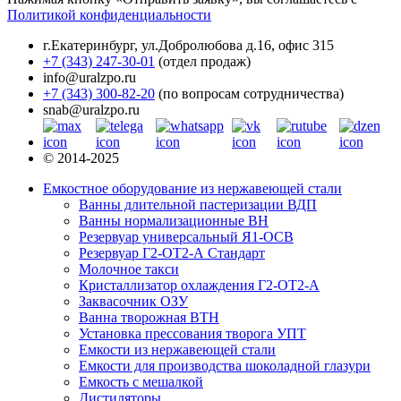
Политикой конфиденциальности
г.Екатеринбург
,
ул.Добролюбова д.16, офис 315
+7 (343) 247-30-01
(отдел продаж)
info@uralzpo.ru
+7 (343) 300-82-20
(по вопросам сотрудничества)
snab@uralzpo.ru
© 2014-2025
Емкостное оборудование из нержавеющей стали
Ванны длительной пастеризации ВДП
Ванны нормализационные ВН
Резервуар универсальный Я1-ОСВ
Резервуар Г2-ОТ2-А Стандарт
Молочное такси
Кристаллизатор охлаждения Г2-ОТ2-А
Заквасочник ОЗУ
Ванна творожная ВТН
Установка прессования творога УПТ
Емкости из нержавеющей стали
Емкости для производства шоколадной глазури
Емкость с мешалкой
Дистиляторы