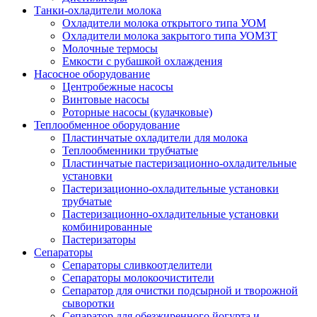
Танки-охладители молока
Охладители молока открытого типа УОМ
Охладители молока закрытого типа УОМЗТ
Молочные термосы
Емкости с рубашкой охлаждения
Насосное оборудование
Центробежные насосы
Винтовые насосы
Роторные насосы (кулачковые)
Теплообменное оборудование
Пластинчатые охладители для молока
Теплообменники трубчатые
Пластинчатые пастеризационно-охладительные
установки
Пастеризационно-охладительные установки
трубчатые
Пастеризационно-охладительные установки
комбинированные
Пастеризаторы
Сепараторы
Сепараторы сливкоотделители
Сепараторы молокоочистители
Сепаратор для очистки подсырной и творожной
сыворотки
Сепаратор для обезжиренного йогурта и