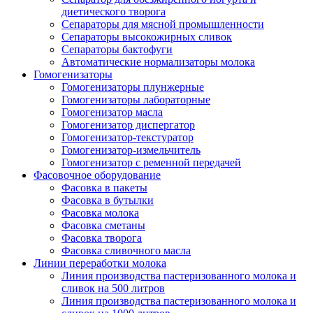
диетического творога
Сепараторы для мясной промышленности
Сепараторы высокожирных сливок
Сепараторы бактофуги
Автоматические нормализаторы молока
Гомогенизаторы
Гомогенизаторы плунжерные
Гомогенизаторы лабораторные
Гомогенизатор масла
Гомогенизатор диспергатор
Гомогенизатор-текстуратор
Гомогенизатор-измельчитель
Гомогенизатор с ременной передачей
Фасовочное оборудование
Фасовка в пакеты
Фасовка в бутылки
Фасовка молока
Фасовка сметаны
Фасовка творога
Фасовка сливочного масла
Линии переработки молока
Линия производства пастеризованного молока и
сливок на 500 литров
Линия производства пастеризованного молока и