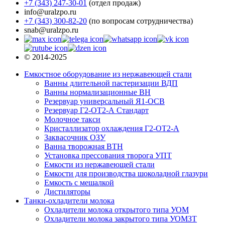
+7 (343) 247-30-01
(отдел продаж)
info@uralzpo.ru
+7 (343) 300-82-20
(по вопросам сотрудничества)
snab@uralzpo.ru
© 2014-2025
Емкостное оборудование из нержавеющей стали
Ванны длительной пастеризации ВДП
Ванны нормализационные ВН
Резервуар универсальный Я1-ОСВ
Резервуар Г2-ОТ2-А Стандарт
Молочное такси
Кристаллизатор охлаждения Г2-ОТ2-А
Заквасочник ОЗУ
Ванна творожная ВТН
Установка прессования творога УПТ
Емкости из нержавеющей стали
Емкости для производства шоколадной глазури
Емкость с мешалкой
Дистиляторы
Танки-охладители молока
Охладители молока открытого типа УОМ
Охладители молока закрытого типа УОМЗТ