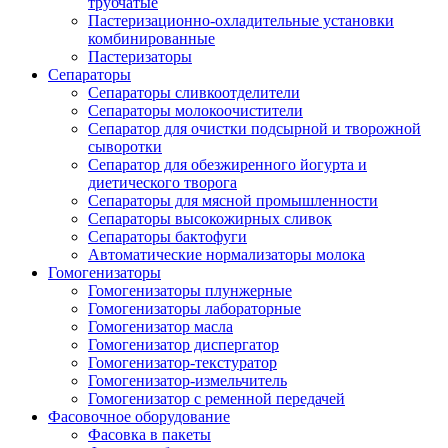
трубчатые
Пастеризационно-охладительные установки
комбинированные
Пастеризаторы
Сепараторы
Сепараторы сливкоотделители
Сепараторы молокоочистители
Сепаратор для очистки подсырной и творожной
сыворотки
Сепаратор для обезжиренного йогурта и
диетического творога
Сепараторы для мясной промышленности
Сепараторы высокожирных сливок
Сепараторы бактофуги
Автоматические нормализаторы молока
Гомогенизаторы
Гомогенизаторы плунжерные
Гомогенизаторы лабораторные
Гомогенизатор масла
Гомогенизатор диспергатор
Гомогенизатор-текстуратор
Гомогенизатор-измельчитель
Гомогенизатор с ременной передачей
Фасовочное оборудование
Фасовка в пакеты