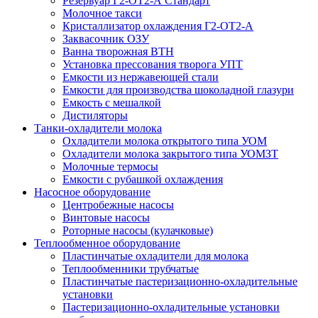
Резервуар Г2-ОТ2-А Стандарт
Молочное такси
Кристаллизатор охлаждения Г2-ОТ2-А
Заквасочник ОЗУ
Ванна творожная ВТН
Установка прессования творога УПТ
Емкости из нержавеющей стали
Емкости для производства шоколадной глазури
Емкость с мешалкой
Дистиляторы
Танки-охладители молока
Охладители молока открытого типа УОМ
Охладители молока закрытого типа УОМЗТ
Молочные термосы
Емкости с рубашкой охлаждения
Насосное оборудование
Центробежные насосы
Винтовые насосы
Роторные насосы (кулачковые)
Теплообменное оборудование
Пластинчатые охладители для молока
Теплообменники трубчатые
Пластинчатые пастеризационно-охладительные
установки
Пастеризационно-охладительные установки