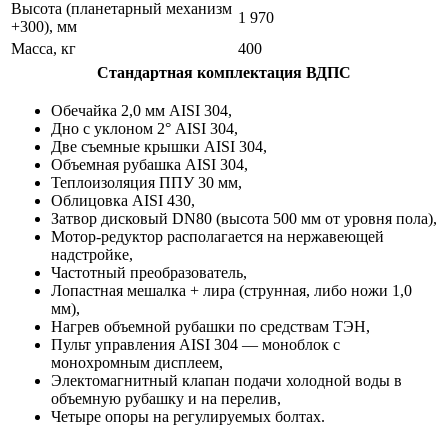
Высота (планетарный механизм
1 970
+300), мм
Масса, кг
400
Стандартная комплектация ВДПС
Обечайка 2,0 мм AISI 304,
Дно с уклоном 2° AISI 304,
Две съемные крышки AISI 304,
Объемная рубашка AISI 304,
Теплоизоляция ППУ 30 мм,
Облицовка AISI 430,
Затвор дисковый DN80 (высота 500 мм от уровня пола),
Мотор-редуктор располагается на нержавеющей
надстройке,
Частотный преобразователь,
Лопастная мешалка + лира (струнная, либо ножи 1,0
мм),
Нагрев объемной рубашки по средствам ТЭН,
Пульт управления AISI 304 — моноблок с
монохромным дисплеем,
Электомагнитный клапан подачи холодной воды в
объемную рубашку и на перелив,
Четыре опоры на регулируемых болтах.