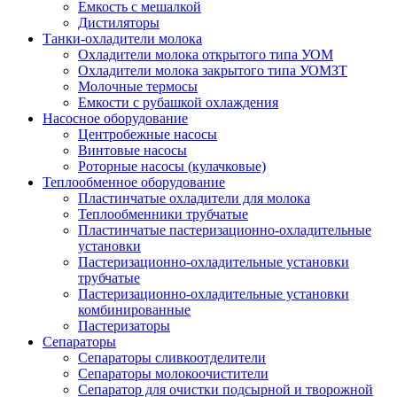
Емкость с мешалкой
Дистиляторы
Танки-охладители молока
Охладители молока открытого типа УОМ
Охладители молока закрытого типа УОМЗТ
Молочные термосы
Емкости с рубашкой охлаждения
Насосное оборудование
Центробежные насосы
Винтовые насосы
Роторные насосы (кулачковые)
Теплообменное оборудование
Пластинчатые охладители для молока
Теплообменники трубчатые
Пластинчатые пастеризационно-охладительные
установки
Пастеризационно-охладительные установки
трубчатые
Пастеризационно-охладительные установки
комбинированные
Пастеризаторы
Сепараторы
Сепараторы сливкоотделители
Сепараторы молокоочистители
Сепаратор для очистки подсырной и творожной