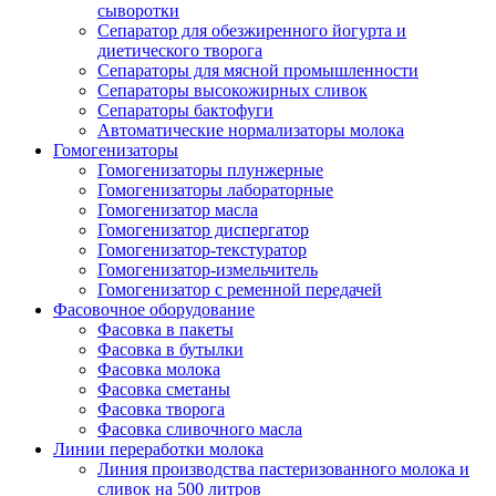
сыворотки
Сепаратор для обезжиренного йогурта и
диетического творога
Сепараторы для мясной промышленности
Сепараторы высокожирных сливок
Сепараторы бактофуги
Автоматические нормализаторы молока
Гомогенизаторы
Гомогенизаторы плунжерные
Гомогенизаторы лабораторные
Гомогенизатор масла
Гомогенизатор диспергатор
Гомогенизатор-текстуратор
Гомогенизатор-измельчитель
Гомогенизатор с ременной передачей
Фасовочное оборудование
Фасовка в пакеты
Фасовка в бутылки
Фасовка молока
Фасовка сметаны
Фасовка творога
Фасовка сливочного масла
Линии переработки молока
Линия производства пастеризованного молока и
сливок на 500 литров