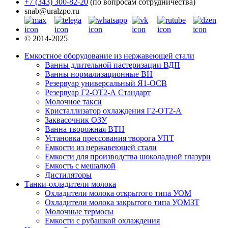
+7 (343) 300-82-20
(по вопросам сотрудничества)
snab@uralzpo.ru
© 2014-2025
Емкостное оборудование из нержавеющей стали
Ванны длительной пастеризации ВДП
Ванны нормализационные ВН
Резервуар универсальный Я1-ОСВ
Резервуар Г2-ОТ2-А Стандарт
Молочное такси
Кристаллизатор охлаждения Г2-ОТ2-А
Заквасочник ОЗУ
Ванна творожная ВТН
Установка прессования творога УПТ
Емкости из нержавеющей стали
Емкости для производства шоколадной глазури
Емкость с мешалкой
Дистиляторы
Танки-охладители молока
Охладители молока открытого типа УОМ
Охладители молока закрытого типа УОМЗТ
Молочные термосы
Емкости с рубашкой охлаждения