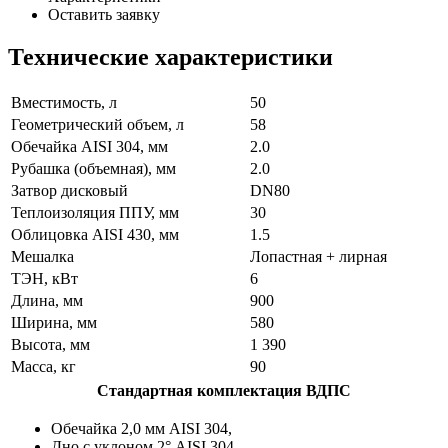
Оставить заявку
Технические характеристики
Вместимость, л
50
Геометрический объем, л
58
Обечайка AISI 304, мм
2.0
Рубашка (объемная), мм
2.0
Затвор дисковый
DN80
Теплоизоляция ППУ, мм
30
Облицовка AISI 430, мм
1.5
Мешалка
Лопастная + лирная
ТЭН, кВт
6
Длина, мм
900
Ширина, мм
580
Высота, мм
1 390
Масса, кг
90
Стандартная комплектация ВДПС
Обечайка 2,0 мм AISI 304,
Дно с уклоном 2° AISI 304,