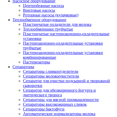
Насосное оборудование
Центробежные насосы
Винтовые насосы
Роторные насосы (кулачковые)
Теплообменное оборудование
Пластинчатые охладители для молока
Теплообменники трубчатые
Пластинчатые пастеризационно-охладительные
установки
Пастеризационно-охладительные установки
трубчатые
Пастеризационно-охладительные установки
комбинированные
Пастеризаторы
Сепараторы
Сепараторы сливкоотделители
Сепараторы молокоочистители
Сепаратор для очистки подсырной и творожной
сыворотки
Сепаратор для обезжиренного йогурта и
диетического творога
Сепараторы для мясной промышленности
Сепараторы высокожирных сливок
Сепараторы бактофуги
Автоматические нормализаторы молока