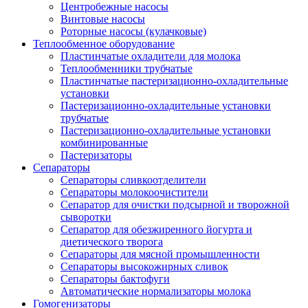
Центробежные насосы
Винтовые насосы
Роторные насосы (кулачковые)
Теплообменное оборудование
Пластинчатые охладители для молока
Теплообменники трубчатые
Пластинчатые пастеризационно-охладительные
установки
Пастеризационно-охладительные установки
трубчатые
Пастеризационно-охладительные установки
комбинированные
Пастеризаторы
Сепараторы
Сепараторы сливкоотделители
Сепараторы молокоочистители
Сепаратор для очистки подсырной и творожной
сыворотки
Сепаратор для обезжиренного йогурта и
диетического творога
Сепараторы для мясной промышленности
Сепараторы высокожирных сливок
Сепараторы бактофуги
Автоматические нормализаторы молока
Гомогенизаторы