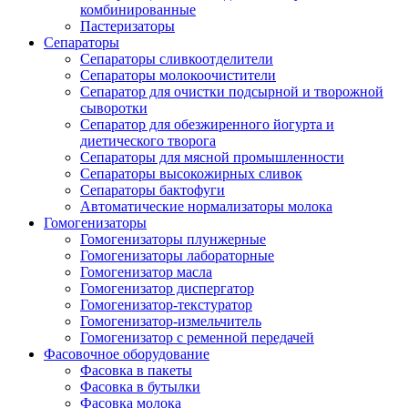
комбинированные
Пастеризаторы
Сепараторы
Сепараторы сливкоотделители
Сепараторы молокоочистители
Сепаратор для очистки подсырной и творожной
сыворотки
Сепаратор для обезжиренного йогурта и
диетического творога
Сепараторы для мясной промышленности
Сепараторы высокожирных сливок
Сепараторы бактофуги
Автоматические нормализаторы молока
Гомогенизаторы
Гомогенизаторы плунжерные
Гомогенизаторы лабораторные
Гомогенизатор масла
Гомогенизатор диспергатор
Гомогенизатор-текстуратор
Гомогенизатор-измельчитель
Гомогенизатор с ременной передачей
Фасовочное оборудование
Фасовка в пакеты
Фасовка в бутылки
Фасовка молока