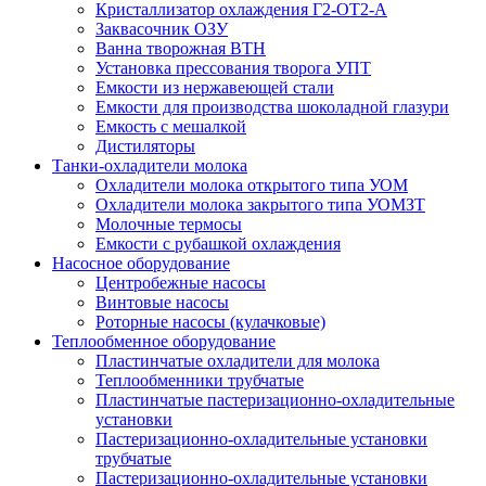
Кристаллизатор охлаждения Г2-ОТ2-А
Заквасочник ОЗУ
Ванна творожная ВТН
Установка прессования творога УПТ
Емкости из нержавеющей стали
Емкости для производства шоколадной глазури
Емкость с мешалкой
Дистиляторы
Танки-охладители молока
Охладители молока открытого типа УОМ
Охладители молока закрытого типа УОМЗТ
Молочные термосы
Емкости с рубашкой охлаждения
Насосное оборудование
Центробежные насосы
Винтовые насосы
Роторные насосы (кулачковые)
Теплообменное оборудование
Пластинчатые охладители для молока
Теплообменники трубчатые
Пластинчатые пастеризационно-охладительные
установки
Пастеризационно-охладительные установки
трубчатые
Пастеризационно-охладительные установки