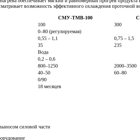
 нагрева обеспечивает мягкий и равномерный прогрев продукта в
матривает возможность эффективного охлаждения проточной вод
СМУ-ТМВ-100
С
100
300
0–80 (регулируемая)
0,55 – 1,1
0,75 – 1,5
35
235
Вода
0,2 – 0,6
800–1250
2000–3500
40–50
60–80
0/90
18 месяцев
выносом силовой части
борудование