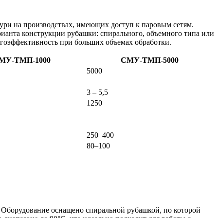
ури на производствах, имеющих доступ к паровым сетям.
арианта конструкции рубашки: спирального, объемного типа или
ргоэффективность при больших объемах обработки.
МУ-ТМП-1000
СМУ-ТМП-5000
5000
3 – 5,5
1250
250–400
80–100
 Оборудование оснащено спиральной рубашкой, по которой