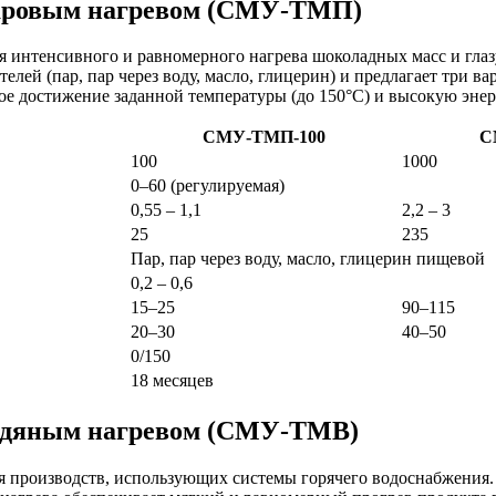
 паровым нагревом (СМУ-ТМП)
 интенсивного и равномерного нагрева шоколадных масс и глаз
лей (пар, пар через воду, масло, глицерин) и предлагает три в
ое достижение заданной температуры (до 150°C) и высокую эне
СМУ-ТМП-100
С
100
1000
0–60 (регулируемая)
0,55 – 1,1
2,2 – 3
25
235
Пар, пар через воду, масло, глицерин пищевой
0,2 – 0,6
15–25
90–115
20–30
40–50
0/150
18 месяцев
 водяным нагревом (СМУ-ТМВ)
я производств, использующих системы горячего водоснабжения.