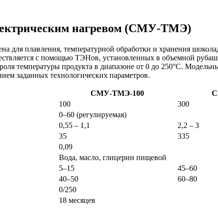
 электрическим нагревом (СМУ-ТМЭ)
а для плавления, температурной обработки и хранения шоколадн
ствляется с помощью ТЭНов, установленных в объемной рубашк
роля температуры продукта в диапазоне от 0 до 250°C. Модельн
ием заданных технологических параметров.
СМУ-ТМЭ-100
С
100
300
0–60 (регулируемая)
0,55 – 1,1
2,2 – 3
35
335
0,09
Вода, масло, глицерин пищевой
5–15
45–60
40–50
60–80
0/250
18 месяцев