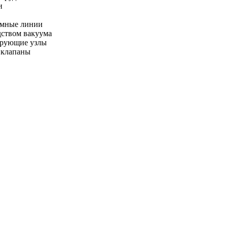
и
умные линии
дством вакуума
ирующие узлы
 клапаны