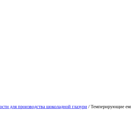
ости для производства шоколадной глазури
/
Темперирующие ем