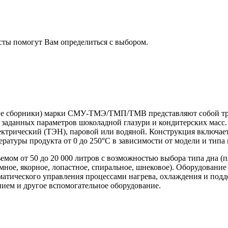
сты помогут Вам определиться с выбором.
ие сборники) марки СМУ-ТМЭ/ТМП/ТМВ представляют собой тре
я заданных параметров шоколадной глазури и кондитерских мас
: электрический (ТЭН), паровой или водяной. Конструкция вклю
ратуры продукта от 0 до 250°C в зависимости от модели и типа 
м от 50 до 20 000 литров с возможностью выбора типа дна (пл
ное, якорное, лопастное, спиральное, шнековое). Оборудование
оматического управления процессами нагрева, охлаждения и по
нием и другое вспомогательное оборудование.