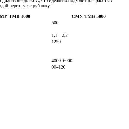
 диапазоне до 90°C, что идеально подходит для работы с
ой через ту же рубашку.
МУ-ТМВ-1000
СМУ-ТМВ-5000
500
1,1 – 2,2
1250
4000–6000
90–120