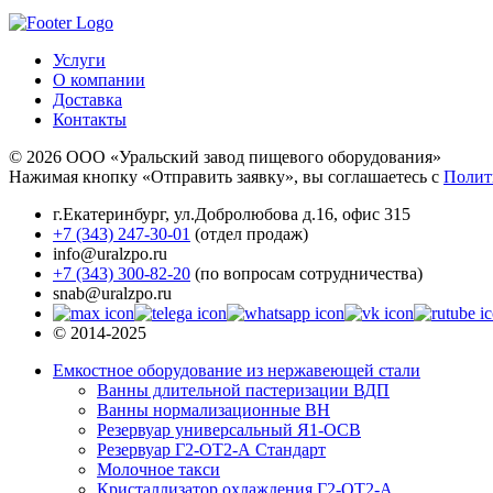
Услуги
О компании
Доставка
Контакты
© 2026 ООО «Уральский завод пищевого оборудования»
Нажимая кнопку «Отправить заявку», вы соглашаетесь с
Полит
г.Екатеринбург
,
ул.Добролюбова д.16, офис 315
+7 (343) 247-30-01
(отдел продаж)
info@uralzpo.ru
+7 (343) 300-82-20
(по вопросам сотрудничества)
snab@uralzpo.ru
© 2014-2025
Емкостное оборудование из нержавеющей стали
Ванны длительной пастеризации ВДП
Ванны нормализационные ВН
Резервуар универсальный Я1-ОСВ
Резервуар Г2-ОТ2-А Стандарт
Молочное такси
Кристаллизатор охлаждения Г2-ОТ2-А