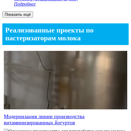
Подробнее
Показать ещё
Реализованные проекты по
пастеризаторам молока
Модернизация линии производства
витаминизированных йогуртов