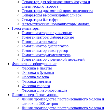
Сепаратор для обезжиренного йогурта и
диетического творога
Сепараторы для мясной промышленности
Сепараторы высокожирных сливок
Сепараторы бактофуги
Автоматические нормализаторы молока
Гомогенизаторы
Гомогенизаторы плунжерные
Гомогенизаторы лабораторные
Гомогенизатор масла
Гомогенизатор диспергатор
Гомогенизатор-текстуратор
Гомогенизатор-измельчитель
Гомогенизатор с ременной передачей
Фасовочное оборудование
Фасовка в пакеты
Фасовка в бутылки
Фасовка молока
Фасовка сметаны
Фасовка творога
Фасовка сливочного масла
Линии переработки молока
Линия производства пастеризованного молока и
сливок на 500 литров
Линия производства пастеризованного молока и