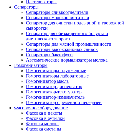
Пастеризаторы
Сепараторы
Сепараторы сливкоотделители
Сепараторы молокоочистители
Сепаратор для очистки подсырной и творожной
сыворотки
Сепаратор для обезжиренного йогурта и
диетического творога
Сепараторы для мясной промышленности
Сепараторы высокожирных сливок
Сепараторы бактофуги
Автоматические нормализаторы молока
Гомогенизаторы
Гомогенизаторы плунжерные
Гомогенизаторы лабораторные
Гомогенизатор масла
Гомогенизатор диспергатор
Гомогенизатор-текстуратор
Гомогенизатор-измельчитель
Гомогенизатор с ременной передачей
Фасовочное оборудование
Фасовка в пакеты
Фасовка в бутылки
Фасовка молока
Фасовка сметаны