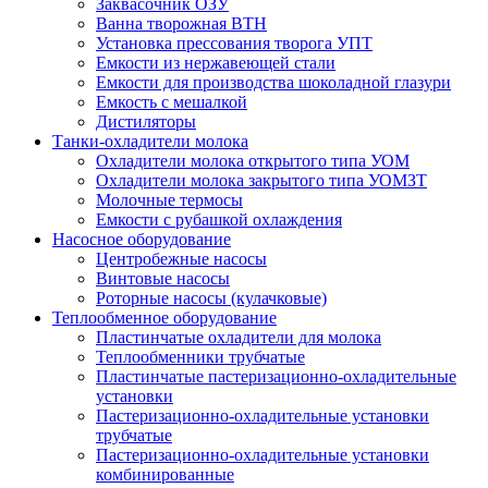
Заквасочник ОЗУ
Ванна творожная ВТН
Установка прессования творога УПТ
Емкости из нержавеющей стали
Емкости для производства шоколадной глазури
Емкость с мешалкой
Дистиляторы
Танки-охладители молока
Охладители молока открытого типа УОМ
Охладители молока закрытого типа УОМЗТ
Молочные термосы
Емкости с рубашкой охлаждения
Насосное оборудование
Центробежные насосы
Винтовые насосы
Роторные насосы (кулачковые)
Теплообменное оборудование
Пластинчатые охладители для молока
Теплообменники трубчатые
Пластинчатые пастеризационно-охладительные
установки
Пастеризационно-охладительные установки
трубчатые
Пастеризационно-охладительные установки
комбинированные