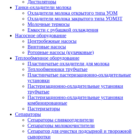
Дистиляторы
Танки-охладители молока
Охладители молока открытого типа УОМ
Охладители молока закрытого типа УОМЗТ
Молочные термосы
Емкости с рубашкой охлаждения
Насосное оборудование
Центробежные насосы
Винтовые насосы
Роторные насосы (кулачковые)
Теплообменное оборудование
Пластинчатые охладители для молока
Теплообменники трубчатые
Пластинчатые пастеризационно-охладительные
установки
Пастеризационно-охладительные установки
трубчатые
Пастеризационно-охладительные установки
комбинированные
Пастеризаторы
Сепараторы
Сепараторы сливкоотделители
Сепараторы молокоочистители
Сепаратор для очистки подсырной и творожной
сыворотки