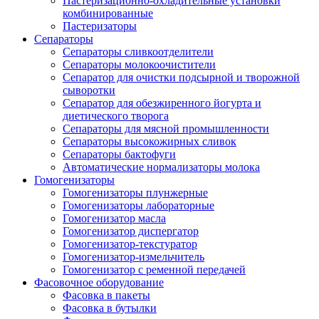
Пастеризационно-охладительные установки
комбинированные
Пастеризаторы
Сепараторы
Сепараторы сливкоотделители
Сепараторы молокоочистители
Сепаратор для очистки подсырной и творожной
сыворотки
Сепаратор для обезжиренного йогурта и
диетического творога
Сепараторы для мясной промышленности
Сепараторы высокожирных сливок
Сепараторы бактофуги
Автоматические нормализаторы молока
Гомогенизаторы
Гомогенизаторы плунжерные
Гомогенизаторы лабораторные
Гомогенизатор масла
Гомогенизатор диспергатор
Гомогенизатор-текстуратор
Гомогенизатор-измельчитель
Гомогенизатор с ременной передачей
Фасовочное оборудование
Фасовка в пакеты
Фасовка в бутылки