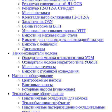
Резервуар универсальный Я1-ОСВ
Резервуар Г2-ОТ2-А Стандарт
Молочное такси
Кристаллизатор охлаждения Г2-ОТ2-А
Заквасочник ОЗУ
Ванна творожная ВТН
Установка прессования творога УПТ
Емкости из нержавеющей стали
Емкости для производства шоколадной глазури
Емкость с мешалкой
Дистиляторы
Танки-охладители молока
Охладители молока открытого типа УОМ
Охладители молока закрытого типа УОМЗТ
Молочные термосы
Емкости с рубашкой охлаждения
Насосное оборудование
Центробежные насосы
Винтовые насосы
Роторные насосы (кулачковые)
Теплообменное оборудование
Пластинчатые охладители для молока
Теплообменники трубчатые
Пластинчатые пастеризационно-охладительные
установки