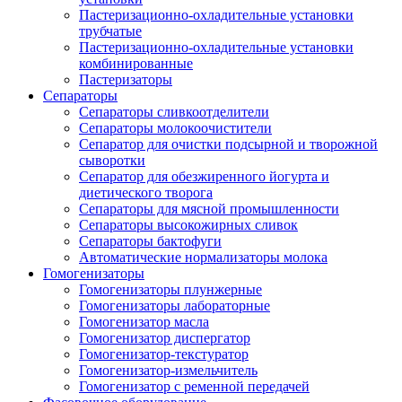
Пастеризационно-охладительные установки
трубчатые
Пастеризационно-охладительные установки
комбинированные
Пастеризаторы
Сепараторы
Сепараторы сливкоотделители
Сепараторы молокоочистители
Сепаратор для очистки подсырной и творожной
сыворотки
Сепаратор для обезжиренного йогурта и
диетического творога
Сепараторы для мясной промышленности
Сепараторы высокожирных сливок
Сепараторы бактофуги
Автоматические нормализаторы молока
Гомогенизаторы
Гомогенизаторы плунжерные
Гомогенизаторы лабораторные
Гомогенизатор масла
Гомогенизатор диспергатор
Гомогенизатор-текстуратор
Гомогенизатор-измельчитель
Гомогенизатор с ременной передачей