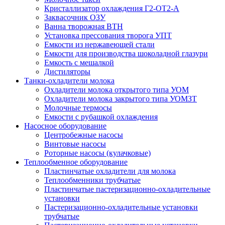
Кристаллизатор охлаждения Г2-ОТ2-А
Заквасочник ОЗУ
Ванна творожная ВТН
Установка прессования творога УПТ
Емкости из нержавеющей стали
Емкости для производства шоколадной глазури
Емкость с мешалкой
Дистиляторы
Танки-охладители молока
Охладители молока открытого типа УОМ
Охладители молока закрытого типа УОМЗТ
Молочные термосы
Емкости с рубашкой охлаждения
Насосное оборудование
Центробежные насосы
Винтовые насосы
Роторные насосы (кулачковые)
Теплообменное оборудование
Пластинчатые охладители для молока
Теплообменники трубчатые
Пластинчатые пастеризационно-охладительные
установки
Пастеризационно-охладительные установки
трубчатые