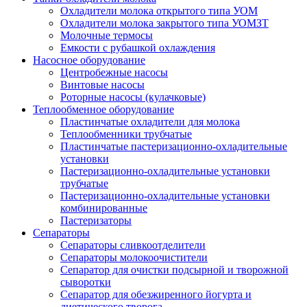
Охладители молока открытого типа УОМ
Охладители молока закрытого типа УОМЗТ
Молочные термосы
Емкости с рубашкой охлаждения
Насосное оборудование
Центробежные насосы
Винтовые насосы
Роторные насосы (кулачковые)
Теплообменное оборудование
Пластинчатые охладители для молока
Теплообменники трубчатые
Пластинчатые пастеризационно-охладительные
установки
Пастеризационно-охладительные установки
трубчатые
Пастеризационно-охладительные установки
комбинированные
Пастеризаторы
Сепараторы
Сепараторы сливкоотделители
Сепараторы молокоочистители
Сепаратор для очистки подсырной и творожной
сыворотки
Сепаратор для обезжиренного йогурта и
диетического творога