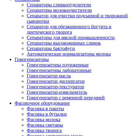
Сепараторы сливкоотделители
Сепараторы молокоочистители
Сепаратор для очистки подсырной и творожной
сыворотки
Сепаратор для обезжиренного йогурта и
диетического творога
Сепараторы для мясной промышленности
Сепараторы высокожирных сливок
Сепараторы бактофуги
Автоматические нормализаторы молока
Гомогенизаторы
Гомогенизаторы плунжерные
Гомогенизаторы лабораторные
Гомогенизатор масла
Гомогенизатор диспергатор
Гомогенизатор-текстуратор
Гомогенизатор-измельчитель
Гомогенизатор с ременной передачей
Фасовочное оборудование
Фасовка в пакеты
Фасовка в бутылки
Фасовка молока
Фасовка сметаны
Фасовка творога
Фасовка сливочного масла