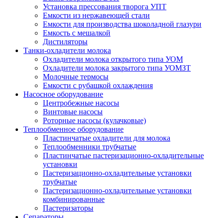
Установка прессования творога УПТ
Емкости из нержавеющей стали
Емкости для производства шоколадной глазури
Емкость с мешалкой
Дистиляторы
Танки-охладители молока
Охладители молока открытого типа УОМ
Охладители молока закрытого типа УОМЗТ
Молочные термосы
Емкости с рубашкой охлаждения
Насосное оборудование
Центробежные насосы
Винтовые насосы
Роторные насосы (кулачковые)
Теплообменное оборудование
Пластинчатые охладители для молока
Теплообменники трубчатые
Пластинчатые пастеризационно-охладительные
установки
Пастеризационно-охладительные установки
трубчатые
Пастеризационно-охладительные установки
комбинированные
Пастеризаторы
Сепараторы