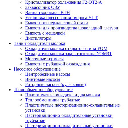
Кристаллизатор охлаждения Г2-ОТ2-А
Заквасочник ОЗУ
Ванна творожная ВТН
Установка прессования творога УПТ
Емкости из нержавеющей стали
Емкости для производства шоколадной глазури
Емкость с мешалкой
Дистиляторы
Танки-охладители молока
Охладители молока открытого типа УОМ
Охладители молока закрытого типа УОМЗТ
Молочные термосы
Емкости с рубашкой охлаждения
Насосное оборудование
Центробежные насосы
Винтовые насосы
Роторные насосы (кулачковые)
Теплообменное оборудование
Пластинчатые охладители для молока
Теплообменники трубчатые
Пластинчатые пастеризационно-охладительные
установки
Пастеризационно-охладительные установки
трубчатые
Пастеризационно-охладительные установки