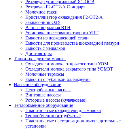
Резервуар универсальный Я1-ОСВ
Резервуар Г2-ОТ2-А Стандарт
Молочное такси
Кристаллизатор охлаждения Г2-ОТ2-А
Заквасочник ОЗУ
Ванна творожная ВТН
Установка прессования творога УПТ
Емкости из нержавеющей стали
Емкости для производства шоколадной глазури
Емкость с мешалкой
Дистиляторы
Танки-охладители молока
Охладители молока открытого типа УОМ
Охладители молока закрытого типа УОМЗТ
Молочные термосы
Емкости с рубашкой охлаждения
Насосное оборудование
Центробежные насосы
Винтовые насосы
Роторные насосы (кулачковые)
Теплообменное оборудование
Пластинчатые охладители для молока
Теплообменники трубчатые
Пластинчатые пастеризационно-охладительные
установки