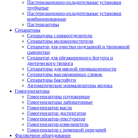
Пастеризационно-охладительные установки
трубчатые
Пастеризационно-охладительные установки
комбинированные
Пастеризаторы
Сепараторы
Сепараторы сливкоотделители
Сепараторы молокоочистители
Сепаратор для очистки подсырной и творожной
сыворотки
Сепаратор для обезжиренного йогурта и
диетического творога
Сепараторы для мясной промышленности
Сепараторы высокожирных сливок
Сепараторы бактофуги
Автоматические нормализаторы молока
Гомогенизаторы
Гомогенизаторы плунжерные
Гомогенизаторы лабораторные
Гомогенизатор масла
Гомогенизатор диспергатор
Гомогенизатор-текстуратор
Гомогенизатор-измельчитель
Гомогенизатор с ременной передачей
Фасовочное оборудование