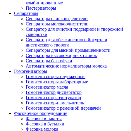
комбинированные
Пастеризаторы
Сепараторы
Сепараторы сливкоотделители
Сепараторы молокоочистители
Сепаратор для очистки подсырной и творожной
сыворотки
Сепаратор для обезжиренного йогурта и
диетического творога
Сепараторы для мясной промышленности
Сепараторы высокожирных сливок
Сепараторы бактофуги
Автоматические нормализаторы молока
Гомогенизаторы
Гомогенизаторы плунжерные
Гомогенизаторы лабораторные
Гомогенизатор масла
Гомогенизатор диспергатор
Гомогенизатор-текстуратор
Гомогенизатор-измельчитель
Гомогенизатор с ременной передачей
Фасовочное оборудование
Фасовка в пакеты
Фасовка в бутылки
Фасовка молока