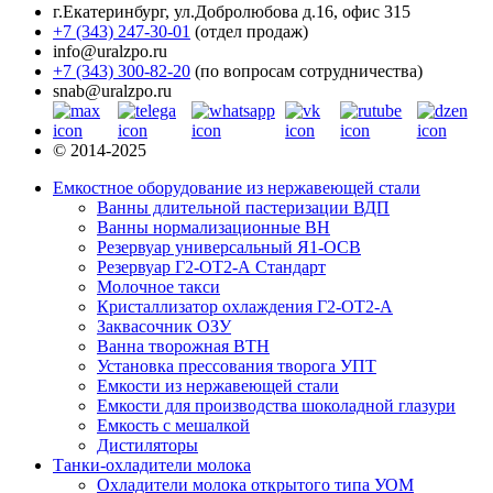
г.Екатеринбург
,
ул.Добролюбова д.16, офис 315
+7 (343) 247-30-01
(отдел продаж)
info@uralzpo.ru
+7 (343) 300-82-20
(по вопросам сотрудничества)
snab@uralzpo.ru
© 2014-2025
Емкостное оборудование из нержавеющей стали
Ванны длительной пастеризации ВДП
Ванны нормализационные ВН
Резервуар универсальный Я1-ОСВ
Резервуар Г2-ОТ2-А Стандарт
Молочное такси
Кристаллизатор охлаждения Г2-ОТ2-А
Заквасочник ОЗУ
Ванна творожная ВТН
Установка прессования творога УПТ
Емкости из нержавеющей стали
Емкости для производства шоколадной глазури
Емкость с мешалкой
Дистиляторы
Танки-охладители молока
Охладители молока открытого типа УОМ