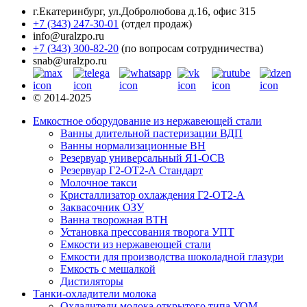
г.Екатеринбург
,
ул.Добролюбова д.16, офис 315
+7 (343) 247-30-01
(отдел продаж)
info@uralzpo.ru
+7 (343) 300-82-20
(по вопросам сотрудничества)
snab@uralzpo.ru
© 2014-2025
Емкостное оборудование из нержавеющей стали
Ванны длительной пастеризации ВДП
Ванны нормализационные ВН
Резервуар универсальный Я1-ОСВ
Резервуар Г2-ОТ2-А Стандарт
Молочное такси
Кристаллизатор охлаждения Г2-ОТ2-А
Заквасочник ОЗУ
Ванна творожная ВТН
Установка прессования творога УПТ
Емкости из нержавеющей стали
Емкости для производства шоколадной глазури
Емкость с мешалкой
Дистиляторы
Танки-охладители молока
Охладители молока открытого типа УОМ