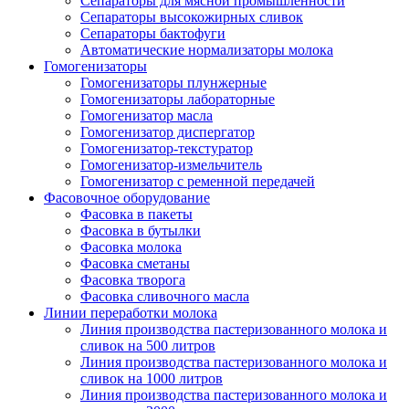
Сепараторы для мясной промышленности
Сепараторы высокожирных сливок
Сепараторы бактофуги
Автоматические нормализаторы молока
Гомогенизаторы
Гомогенизаторы плунжерные
Гомогенизаторы лабораторные
Гомогенизатор масла
Гомогенизатор диспергатор
Гомогенизатор-текстуратор
Гомогенизатор-измельчитель
Гомогенизатор с ременной передачей
Фасовочное оборудование
Фасовка в пакеты
Фасовка в бутылки
Фасовка молока
Фасовка сметаны
Фасовка творога
Фасовка сливочного масла
Линии переработки молока
Линия производства пастеризованного молока и
сливок на 500 литров
Линия производства пастеризованного молока и
сливок на 1000 литров
Линия производства пастеризованного молока и