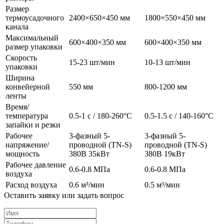
Размер
термоусадочного
2400×650×450 мм
1800×550×450 мм
канала
Максимальный
600×400×350 мм
600×400×350 мм
размер упаковки
Скорость
15-23 шт/мин
10-13 шт/мин
упаковки
Ширина
конвейерной
550 мм
800-1200 мм
ленты
Время/
температура
0.5-1 с / 180-260°C
0.5-1.5 с / 140-160°C
запайки и резки
Рабочее
3-фазный 5-
3-фазный 5-
напряжение/
проводной (TN-S)
проводной (TN-S)
мощность
380В 35кВт
380В 19кВт
Рабочее давление
0.6-0.8 МПа
0.6-0.8 МПа
воздуха
Расход воздуха
0.6 м³/мин
0.5 м³/мин
Оставить заявку или задать вопрос