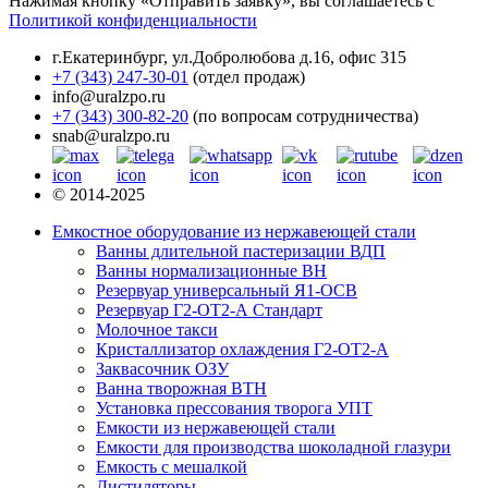
Нажимая кнопку «Отправить заявку», вы соглашаетесь с
Политикой конфиденциальности
г.Екатеринбург
,
ул.Добролюбова д.16, офис 315
+7 (343) 247-30-01
(отдел продаж)
info@uralzpo.ru
+7 (343) 300-82-20
(по вопросам сотрудничества)
snab@uralzpo.ru
© 2014-2025
Емкостное оборудование из нержавеющей стали
Ванны длительной пастеризации ВДП
Ванны нормализационные ВН
Резервуар универсальный Я1-ОСВ
Резервуар Г2-ОТ2-А Стандарт
Молочное такси
Кристаллизатор охлаждения Г2-ОТ2-А
Заквасочник ОЗУ
Ванна творожная ВТН
Установка прессования творога УПТ
Емкости из нержавеющей стали
Емкости для производства шоколадной глазури
Емкость с мешалкой
Дистиляторы