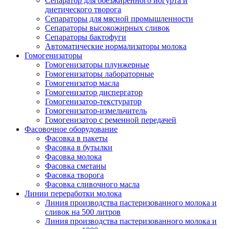
Сепаратор для обезжиренного йогурта и
диетического творога
Сепараторы для мясной промышленности
Сепараторы высокожирных сливок
Сепараторы бактофуги
Автоматические нормализаторы молока
Гомогенизаторы
Гомогенизаторы плунжерные
Гомогенизаторы лабораторные
Гомогенизатор масла
Гомогенизатор диспергатор
Гомогенизатор-текстуратор
Гомогенизатор-измельчитель
Гомогенизатор с ременной передачей
Фасовочное оборудование
Фасовка в пакеты
Фасовка в бутылки
Фасовка молока
Фасовка сметаны
Фасовка творога
Фасовка сливочного масла
Линии переработки молока
Линия производства пастеризованного молока и
сливок на 500 литров
Линия производства пастеризованного молока и