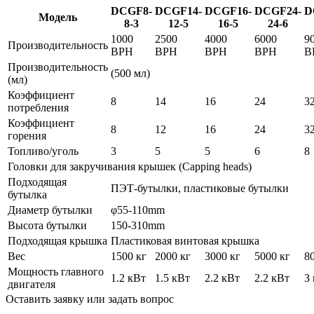
DCGF8-
DCGF14-
DCGF16-
DCGF24-
D
Модель
8-3
12-5
16-5
24-6
1000
2500
4000
6000
9
Производительность
BPH
BPH
BPH
BPH
B
Производительность
(500 мл)
(мл)
Коэффициент
8
14
16
24
3
потребления
Коэффициент
8
12
16
24
3
горения
Топливо/уголь
3
5
5
6
8
Головки для закручивания крышек (Capping heads)
Подходящая
ПЭТ-бутылки, пластиковые бутылки
бутылка
Диаметр бутылки
φ55-110mm
Высота бутылки
150-310mm
Подходящая крышка
Пластиковая винтовая крышка
Вес
1500 кг
2000 кг
3000 кг
5000 кг
8
Мощность главного
1.2 кВт
1.5 кВт
2.2 кВт
2.2 кВт
3
двигателя
Оставить заявку или задать вопрос