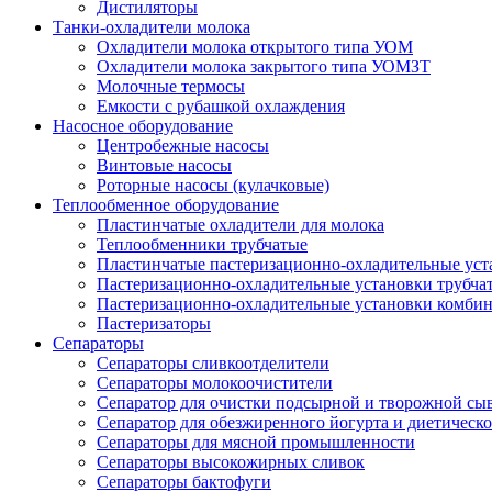
Дистиляторы
Танки-охладители молока
Охладители молока открытого типа УОМ
Охладители молока закрытого типа УОМЗТ
Молочные термосы
Емкости с рубашкой охлаждения
Насосное оборудование
Центробежные насосы
Винтовые насосы
Роторные насосы (кулачковые)
Теплообменное оборудование
Пластинчатые охладители для молока
Теплообменники трубчатые
Пластинчатые пастеризационно-охладительные уст
Пастеризационно-охладительные установки трубча
Пастеризационно-охладительные установки комби
Пастеризаторы
Сепараторы
Сепараторы сливкоотделители
Сепараторы молокоочистители
Сепаратор для очистки подсырной и творожной сы
Сепаратор для обезжиренного йогурта и диетическо
Сепараторы для мясной промышленности
Сепараторы высокожирных сливок
Сепараторы бактофуги