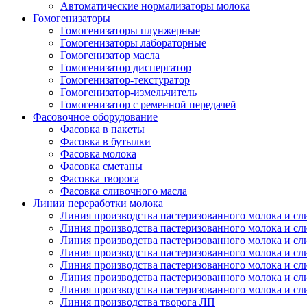
Автоматические нормализаторы молока
Гомогенизаторы
Гомогенизаторы плунжерные
Гомогенизаторы лабораторные
Гомогенизатор масла
Гомогенизатор диспергатор
Гомогенизатор-текстуратор
Гомогенизатор-измельчитель
Гомогенизатор с ременной передачей
Фасовочное оборудование
Фасовка в пакеты
Фасовка в бутылки
Фасовка молока
Фасовка сметаны
Фасовка творога
Фасовка сливочного масла
Линии переработки молока
Линия производства пастеризованного молока и сл
Линия производства пастеризованного молока и сл
Линия производства пастеризованного молока и сл
Линия производства пастеризованного молока и сл
Линия производства пастеризованного молока и сл
Линия производства пастеризованного молока и сл
Линия производства пастеризованного молока и сл
Линия производства творога ЛП