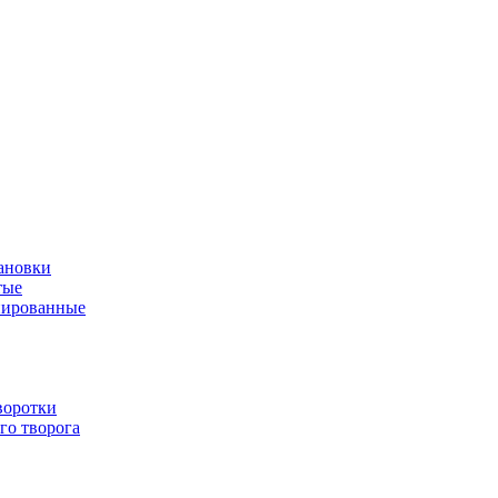
ановки
тые
нированные
воротки
го творога