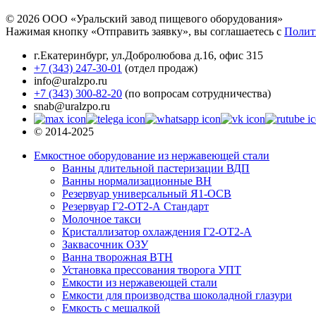
© 2026 ООО «Уральский завод пищевого оборудования»
Нажимая кнопку «Отправить заявку», вы соглашаетесь с
Полит
г.Екатеринбург
,
ул.Добролюбова д.16, офис 315
+7 (343) 247-30-01
(отдел продаж)
info@uralzpo.ru
+7 (343) 300-82-20
(по вопросам сотрудничества)
snab@uralzpo.ru
© 2014-2025
Емкостное оборудование из нержавеющей стали
Ванны длительной пастеризации ВДП
Ванны нормализационные ВН
Резервуар универсальный Я1-ОСВ
Резервуар Г2-ОТ2-А Стандарт
Молочное такси
Кристаллизатор охлаждения Г2-ОТ2-А
Заквасочник ОЗУ
Ванна творожная ВТН
Установка прессования творога УПТ
Емкости из нержавеющей стали
Емкости для производства шоколадной глазури
Емкость с мешалкой