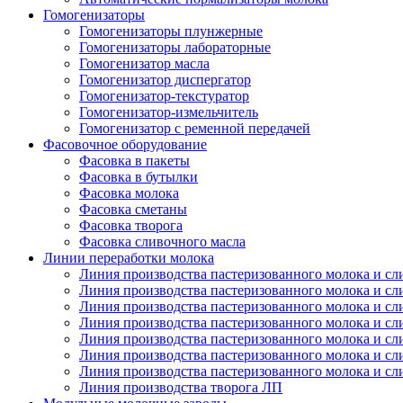
Гомогенизаторы
Гомогенизаторы плунжерные
Гомогенизаторы лабораторные
Гомогенизатор масла
Гомогенизатор диспергатор
Гомогенизатор-текстуратор
Гомогенизатор-измельчитель
Гомогенизатор с ременной передачей
Фасовочное оборудование
Фасовка в пакеты
Фасовка в бутылки
Фасовка молока
Фасовка сметаны
Фасовка творога
Фасовка сливочного масла
Линии переработки молока
Линия производства пастеризованного молока и сл
Линия производства пастеризованного молока и сл
Линия производства пастеризованного молока и сл
Линия производства пастеризованного молока и сл
Линия производства пастеризованного молока и сл
Линия производства пастеризованного молока и сл
Линия производства пастеризованного молока и сл
Линия производства творога ЛП