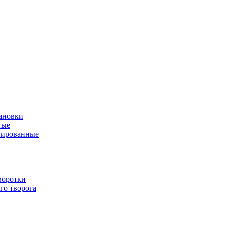
ановки
тые
нированные
воротки
го творога