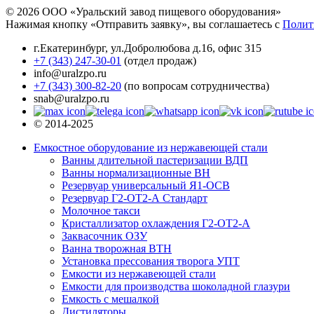
© 2026 ООО «Уральский завод пищевого оборудования»
Нажимая кнопку «Отправить заявку», вы соглашаетесь с
Полит
г.Екатеринбург
,
ул.Добролюбова д.16, офис 315
+7 (343) 247-30-01
(отдел продаж)
info@uralzpo.ru
+7 (343) 300-82-20
(по вопросам сотрудничества)
snab@uralzpo.ru
© 2014-2025
Емкостное оборудование из нержавеющей стали
Ванны длительной пастеризации ВДП
Ванны нормализационные ВН
Резервуар универсальный Я1-ОСВ
Резервуар Г2-ОТ2-А Стандарт
Молочное такси
Кристаллизатор охлаждения Г2-ОТ2-А
Заквасочник ОЗУ
Ванна творожная ВТН
Установка прессования творога УПТ
Емкости из нержавеющей стали
Емкости для производства шоколадной глазури
Емкость с мешалкой
Дистиляторы