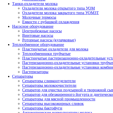
Танки-охладители молока
Охладители молока открытого типа УОМ
Охладители молока закрытого типа УОМЗТ
Молочные термосы
Емкости с рубашкой охлаждения
Насосное оборудование
Центробежные насосы
Винтовые насосы
Роторные насосы (кулачковые)
Теплообменное оборудование
Пластинчатые охладители для молока
Теплообменники трубчатые
Пластинчатые пастеризационно-охладительные уст
Пастеризационно-охладительные установки трубча
Пастеризационно-охладительные установки комби
Пастеризаторы
Сепараторы
Сепараторы сливкоотделители
Сепараторы молокоочистители
Сепаратор для очистки подсырной и творожной сы
Сепаратор для обезжиренного йогурта и диетическо
Сепараторы для мясной промышленности
Сепараторы высокожирных сливок
Сепараторы бактофуги
Автоматические нормализаторы молока