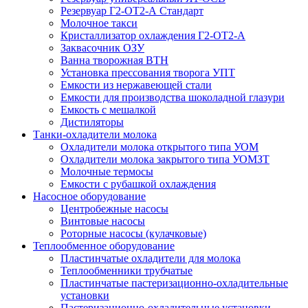
Резервуар Г2-ОТ2-А Стандарт
Молочное такси
Кристаллизатор охлаждения Г2-ОТ2-А
Заквасочник ОЗУ
Ванна творожная ВТН
Установка прессования творога УПТ
Емкости из нержавеющей стали
Емкости для производства шоколадной глазури
Емкость с мешалкой
Дистиляторы
Танки-охладители молока
Охладители молока открытого типа УОМ
Охладители молока закрытого типа УОМЗТ
Молочные термосы
Емкости с рубашкой охлаждения
Насосное оборудование
Центробежные насосы
Винтовые насосы
Роторные насосы (кулачковые)
Теплообменное оборудование
Пластинчатые охладители для молока
Теплообменники трубчатые
Пластинчатые пастеризационно-охладительные
установки
Пастеризационно-охладительные установки