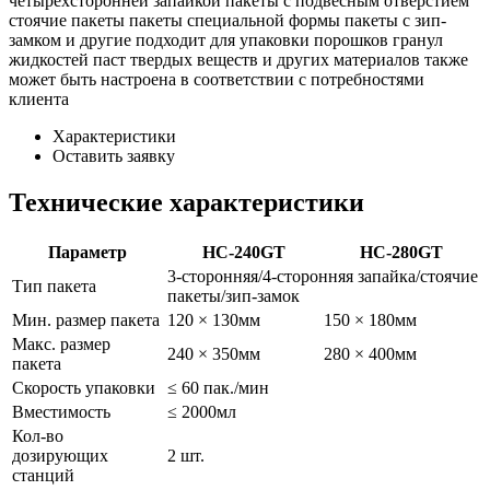
четырёхсторонней запайкой пакеты с подвесным отверстием
стоячие пакеты пакеты специальной формы пакеты с зип-
замком и другие подходит для упаковки порошков гранул
жидкостей паст твердых веществ и других материалов также
может быть настроена в соответствии с потребностями
клиента
Характеристики
Оставить заявку
Технические характеристики
Параметр
HC-240GT
HC-280GT
3-сторонняя/4-сторонняя запайка/стоячие
Тип пакета
пакеты/зип-замок
Мин. размер пакета
120 × 130мм
150 × 180мм
Макс. размер
240 × 350мм
280 × 400мм
пакета
Скорость упаковки
≤ 60 пак./мин
Вместимость
≤ 2000мл
Кол-во
дозирующих
2 шт.
станций