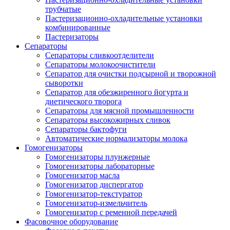
трубчатые
Пастеризационно-охладительные установки
комбинированные
Пастеризаторы
Сепараторы
Сепараторы сливкоотделители
Сепараторы молокоочистители
Сепаратор для очистки подсырной и творожной
сыворотки
Сепаратор для обезжиренного йогурта и
диетического творога
Сепараторы для мясной промышленности
Сепараторы высокожирных сливок
Сепараторы бактофуги
Автоматические нормализаторы молока
Гомогенизаторы
Гомогенизаторы плунжерные
Гомогенизаторы лабораторные
Гомогенизатор масла
Гомогенизатор диспергатор
Гомогенизатор-текстуратор
Гомогенизатор-измельчитель
Гомогенизатор с ременной передачей
Фасовочное оборудование