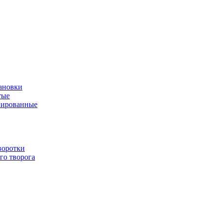
ановки
тые
нированные
воротки
го творога