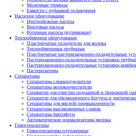
Молочные термосы
Емкости с рубашкой охлаждения
Насосное оборудование
Центробежные насосы
Винтовые насосы
Роторные насосы (кулачковые)
Теплообменное оборудование
Пластинчатые охладители для молока
Теплообменники трубчатые
Пластинчатые пастеризационно-охладительные уст
Пастеризационно-охладительные установки трубча
Пастеризационно-охладительные установки комби
Пастеризаторы
Сепараторы
Сепараторы сливкоотделители
Сепараторы молокоочистители
Сепаратор для очистки подсырной и творожной сы
Сепаратор для обезжиренного йогурта и диетическо
Сепараторы для мясной промышленности
Сепараторы высокожирных сливок
Сепараторы бактофуги
Автоматические нормализаторы молока
Гомогенизаторы
Гомогенизаторы плунжерные