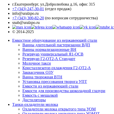
г.Екатеринбург
,
ул.Добролюбова д.16, офис 315
+7 (343) 247-30-01
(отдел продаж)
info@uralzpo.ru
+7 (343) 300-82-20
(по вопросам сотрудничества)
snab@uralzpo.ru
© 2014-2025
Емкостное оборудование из нержавеющей стали
Ванны длительной пастеризации ВДП
Ванны нормализационные ВН
Резервуар универсальный Я1-ОСВ
Резервуар Г2-ОТ2-А Стандарт
Молочное такси
Кристаллизатор охлаждения Г2-ОТ2-А
Заквасочник ОЗУ
Ванна творожная ВТН
Установка прессования творога УПТ
Емкости из нержавеющей стали
Емкости для производства шоколадной глазури
Емкость с мешалкой
Дистиляторы
Танки-охладители молока
Охладители молока открытого типа УОМ
Охладители молока закрытого типа УОМЗТ