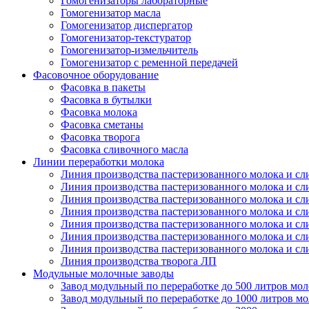
Гомогенизаторы лабораторные
Гомогенизатор масла
Гомогенизатор диспергатор
Гомогенизатор-текстуратор
Гомогенизатор-измельчитель
Гомогенизатор с ременной передачей
Фасовочное оборудование
Фасовка в пакеты
Фасовка в бутылки
Фасовка молока
Фасовка сметаны
Фасовка творога
Фасовка сливочного масла
Линии переработки молока
Линия производства пастеризованного молока и сл
Линия производства пастеризованного молока и сл
Линия производства пастеризованного молока и сл
Линия производства пастеризованного молока и сл
Линия производства пастеризованного молока и сл
Линия производства пастеризованного молока и сл
Линия производства пастеризованного молока и сл
Линия производства творога ЛП
Модульные молочные заводы
Завод модульный по переработке до 500 литров мол
Завод модульный по переработке до 1000 литров мо