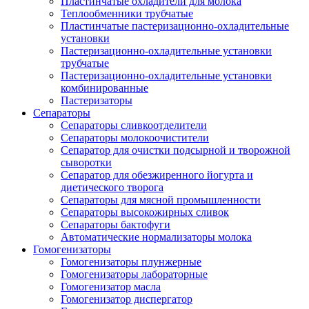
Пластинчатые охладители для молока
Теплообменники трубчатые
Пластинчатые пастеризационно-охладительные
установки
Пастеризационно-охладительные установки
трубчатые
Пастеризационно-охладительные установки
комбинированные
Пастеризаторы
Сепараторы
Сепараторы сливкоотделители
Сепараторы молокоочистители
Сепаратор для очистки подсырной и творожной
сыворотки
Сепаратор для обезжиренного йогурта и
диетического творога
Сепараторы для мясной промышленности
Сепараторы высокожирных сливок
Сепараторы бактофуги
Автоматические нормализаторы молока
Гомогенизаторы
Гомогенизаторы плунжерные
Гомогенизаторы лабораторные
Гомогенизатор масла
Гомогенизатор диспергатор