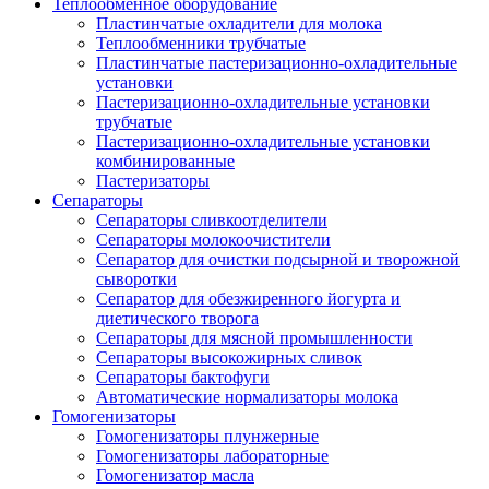
Теплообменное оборудование
Пластинчатые охладители для молока
Теплообменники трубчатые
Пластинчатые пастеризационно-охладительные
установки
Пастеризационно-охладительные установки
трубчатые
Пастеризационно-охладительные установки
комбинированные
Пастеризаторы
Сепараторы
Сепараторы сливкоотделители
Сепараторы молокоочистители
Сепаратор для очистки подсырной и творожной
сыворотки
Сепаратор для обезжиренного йогурта и
диетического творога
Сепараторы для мясной промышленности
Сепараторы высокожирных сливок
Сепараторы бактофуги
Автоматические нормализаторы молока
Гомогенизаторы
Гомогенизаторы плунжерные
Гомогенизаторы лабораторные
Гомогенизатор масла