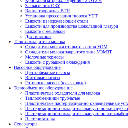
Кристаллизатор охлаждения Г2-ОТ2-А
Заквасочник ОЗУ
Ванна творожная ВТН
Установка прессования творога УПТ
Емкости из нержавеющей стали
Емкости для производства шоколадной глазури
Емкость с мешалкой
Дистиляторы
Танки-охладители молока
Охладители молока открытого типа УОМ
Охладители молока закрытого типа УОМЗТ
Молочные термосы
Емкости с рубашкой охлаждения
Насосное оборудование
Центробежные насосы
Винтовые насосы
Роторные насосы (кулачковые)
Теплообменное оборудование
Пластинчатые охладители для молока
Теплообменники трубчатые
Пластинчатые пастеризационно-охладительные уст
Пастеризационно-охладительные установки трубча
Пастеризационно-охладительные установки комби
Пастеризаторы
Сепараторы