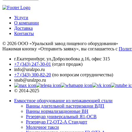
Услуги
О компании
Доставка
Контакты
© 2026 ООО «Уральский завод пищевого оборудования»
Нажимая кнопку «Отправить заявку», вы соглашаетесь с
Полит
г.Екатеринбург
,
ул.Добролюбова д.16, офис 315
+7 (343) 247-30-01
(отдел продаж)
info@uralzpo.ru
+7 (343) 300-82-20
(по вопросам сотрудничества)
snab@uralzpo.ru
© 2014-2025
Емкостное оборудование из нержавеющей стали
Ванны длительной пастеризации ВДП
Ванны нормализационные ВН
Резервуар универсальный Я1-ОСВ
Резервуар Г2-ОТ2-А Стандарт
Молочное такси