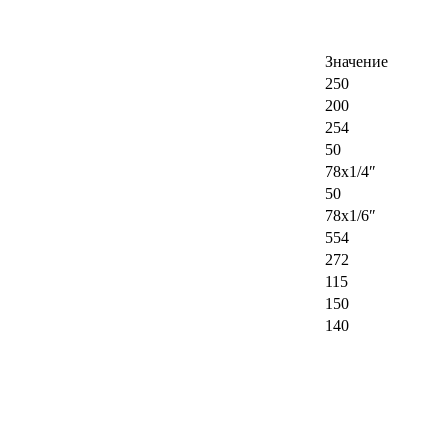
Значение
250
200
254
50
78х1/4″
50
78х1/6″
554
272
115
150
140