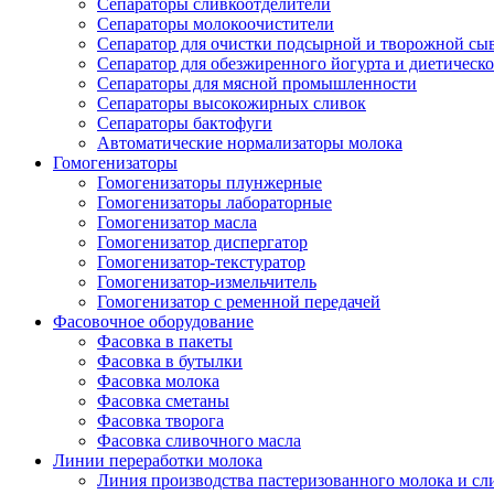
Сепараторы сливкоотделители
Сепараторы молокоочистители
Сепаратор для очистки подсырной и творожной сы
Сепаратор для обезжиренного йогурта и диетическо
Сепараторы для мясной промышленности
Сепараторы высокожирных сливок
Сепараторы бактофуги
Автоматические нормализаторы молока
Гомогенизаторы
Гомогенизаторы плунжерные
Гомогенизаторы лабораторные
Гомогенизатор масла
Гомогенизатор диспергатор
Гомогенизатор-текстуратор
Гомогенизатор-измельчитель
Гомогенизатор с ременной передачей
Фасовочное оборудование
Фасовка в пакеты
Фасовка в бутылки
Фасовка молока
Фасовка сметаны
Фасовка творога
Фасовка сливочного масла
Линии переработки молока
Линия производства пастеризованного молока и сл