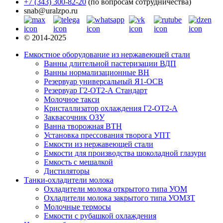
+7 (343) 300-82-20
(по вопросам сотрудничества)
snab@uralzpo.ru
© 2014-2025
Емкостное оборудование из нержавеющей стали
Ванны длительной пастеризации ВДП
Ванны нормализационные ВН
Резервуар универсальный Я1-ОСВ
Резервуар Г2-ОТ2-А Стандарт
Молочное такси
Кристаллизатор охлаждения Г2-ОТ2-А
Заквасочник ОЗУ
Ванна творожная ВТН
Установка прессования творога УПТ
Емкости из нержавеющей стали
Емкости для производства шоколадной глазури
Емкость с мешалкой
Дистиляторы
Танки-охладители молока
Охладители молока открытого типа УОМ
Охладители молока закрытого типа УОМЗТ
Молочные термосы
Емкости с рубашкой охлаждения