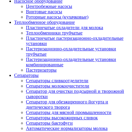
Насосное оборудование
Центробежные насосы
Винтовые насосы
Роторные насосы (кулачковые)
Теплообменное оборудование
Пластинчатые охладители для молока
Теплообменники трубчатые
Пластинчатые пастеризационно-охладительные
установки
Пастеризационно-охладительные установки
трубчатые
Пастеризационно-охладительные установки
комбинированные
Пастеризаторы
Сепараторы
Сепараторы сливкоотделители
Сепараторы молокоочистители
Сепаратор для очистки подсырной и творожной
сыворотки
Сепаратор для обезжиренного йогурта и
диетического творога
Сепараторы для мясной промышленности
Сепараторы высокожирных сливок
Сепараторы бактофуги
Автоматические нормализаторы молока