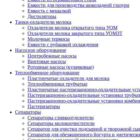
Емкости для производства шоколадной глазури
Емкость с мешалкой
Дистиляторы
Танки-охладители молока
Охладители молока открытого типа УОМ
Охладители молока закрытого типа УОМЗТ
Молочные термосы
Емкости с рубашкой охлаждения
Насосное оборудование
Центробежные насосы
Винтовые насосы
Роторные насосы (кулачковые)
Теплообменное оборудование
Пластинчатые охладители для молока
Теплообменники трубчатые
Пластинчатые пастеризационно-охладительные уст
Пастеризационно-охладительные установки трубча
Пастеризационно-охладительные установки комби
Пастеризаторы
Сепараторы
Сепараторы сливкоотделители
Сепараторы молокоочистители
Сепаратор для очистки подсырной и творожной сы
Сепаратор для обезжиренного йогурта и диетическо