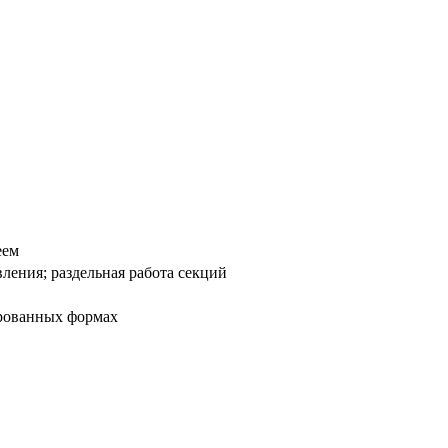
еем
вления; раздельная работа секций
ированных формах