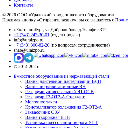
Контакты
© 2026 ООО «Уральский завод пищевого оборудования»
Нажимая кнопку «Отправить заявку», вы соглашаетесь с
Полит
г.Екатеринбург
,
ул.Добролюбова д.16, офис 315
+7 (343) 247-30-01
(отдел продаж)
info@uralzpo.ru
+7 (343) 300-82-20
(по вопросам сотрудничества)
snab@uralzpo.ru
© 2014-2025
Емкостное оборудование из нержавеющей стали
Ванны длительной пастеризации ВДП
Ванны нормализационные ВН
Резервуар универсальный Я1-ОСВ
Резервуар Г2-ОТ2-А Стандарт
Молочное такси
Кристаллизатор охлаждения Г2-ОТ2-А
Заквасочник ОЗУ
Ванна творожная ВТН
Установка прессования творога УПТ
Емкости из нержавеющей стали