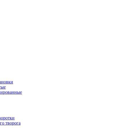
ановки
тые
нированные
воротки
го творога