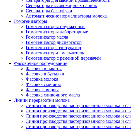
Сепараторы для мясной промышленности
Сепараторы высокожирных сливок
Сепараторы бактофуги
Автоматические нормализаторы молока
Гомогенизаторы
Гомогенизаторы плунжерные
Гомогенизаторы лабораторные
Гомогенизатор масла
Гомогенизатор диспергатор
Гомогенизатор-текстуратор
Гомогенизатор-измельчитель
Гомогенизатор с ременной передачей
Фасовочное оборудование
Фасовка в пакеты
Фасовка в бутылки
Фасовка молока
Фасовка сметаны
Фасовка творога
Фасовка сливочного масла
Линии переработки молока
Линия производства пастеризованного молока и сл
Линия производства пастеризованного молока и сл
Линия производства пастеризованного молока и сл
Линия производства пастеризованного молока и сл
Линия производства пастеризованного молока и сл