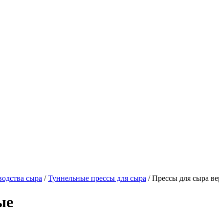
водства сыра
/
Туннельные прессы для сыра
/
Прессы для сыра в
ые