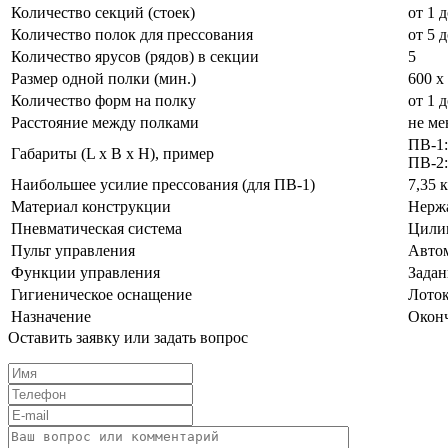
Количество секций (стоек)
от 1 
Количество полок для прессования
от 5 
Количество ярусов (рядов) в секции
5
Размер одной полки (мин.)
600 x
Количество форм на полку
от 1 
Расстояние между полками
не ме
ПВ-1:
Габариты (L x B x H), пример
ПВ-2:
Наибольшее усилие прессования (для ПВ-1)
7,35 
Материал конструкции
Нерж
Пневматическая система
Цилин
Пульт управления
Автом
Функции управления
Задан
Гигиеническое оснащение
Лоток
Назначение
Оконч
Оставить заявку или задать вопрос