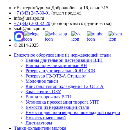
г.Екатеринбург
,
ул.Добролюбова д.16, офис 315
+7 (343) 247-30-01
(отдел продаж)
info@uralzpo.ru
+7 (343) 300-82-20
(по вопросам сотрудничества)
snab@uralzpo.ru
© 2014-2025
Емкостное оборудование из нержавеющей стали
Ванны длительной пастеризации ВДП
Ванны нормализационные ВН
Резервуар универсальный Я1-ОСВ
Резервуар Г2-ОТ2-А Стандарт
Молочное такси
Кристаллизатор охлаждения Г2-ОТ2-А
Заквасочник ОЗУ
Ванна творожная ВТН
Установка прессования творога УПТ
Емкости из нержавеющей стали
Емкости для производства шоколадной глазури
Емкость с мешалкой
Дистиляторы
Танки-охладители молока