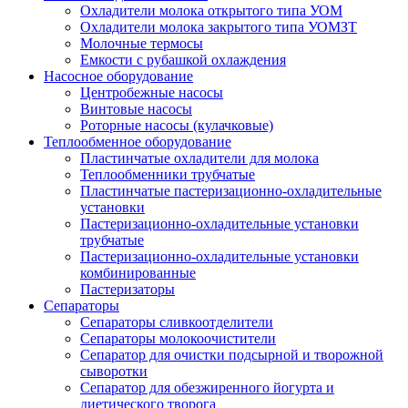
Охладители молока открытого типа УОМ
Охладители молока закрытого типа УОМЗТ
Молочные термосы
Емкости с рубашкой охлаждения
Насосное оборудование
Центробежные насосы
Винтовые насосы
Роторные насосы (кулачковые)
Теплообменное оборудование
Пластинчатые охладители для молока
Теплообменники трубчатые
Пластинчатые пастеризационно-охладительные
установки
Пастеризационно-охладительные установки
трубчатые
Пастеризационно-охладительные установки
комбинированные
Пастеризаторы
Сепараторы
Сепараторы сливкоотделители
Сепараторы молокоочистители
Сепаратор для очистки подсырной и творожной
сыворотки
Сепаратор для обезжиренного йогурта и
диетического творога