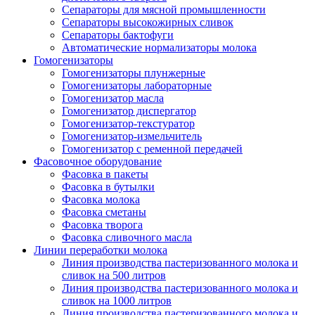
Сепараторы для мясной промышленности
Сепараторы высокожирных сливок
Сепараторы бактофуги
Автоматические нормализаторы молока
Гомогенизаторы
Гомогенизаторы плунжерные
Гомогенизаторы лабораторные
Гомогенизатор масла
Гомогенизатор диспергатор
Гомогенизатор-текстуратор
Гомогенизатор-измельчитель
Гомогенизатор с ременной передачей
Фасовочное оборудование
Фасовка в пакеты
Фасовка в бутылки
Фасовка молока
Фасовка сметаны
Фасовка творога
Фасовка сливочного масла
Линии переработки молока
Линия производства пастеризованного молока и
сливок на 500 литров
Линия производства пастеризованного молока и
сливок на 1000 литров
Линия производства пастеризованного молока и