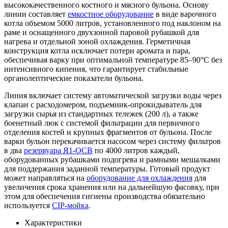
высококачественного костного и мясного бульона. Основу
линии составляет
емкостное оборудование
в виде варочного
котла объемом 5000 литров, установленного под наклоном на
раме и оснащенного двухзонной паровой рубашкой для
нагрева и отдельной зоной охлаждения. Герметичная
конструкция котла исключает потери аромата и пара,
обеспечивая варку при оптимальной температуре 85–90°C без
интенсивного кипения, что гарантирует стабильные
органолептические показатели бульона.
Линия включает систему автоматической загрузки воды через
клапан с расходомером, подъемник-опрокидыватель для
загрузки сырья из стандартных тележек (200 л), а также
боенетный люк с системой фильтрации для первичного
отделения костей и крупных фрагментов от бульона. После
варки бульон перекачивается насосом через систему фильтров
в два
резервуара Я1-ОСВ
по 4000 литров каждый,
оборудованных рубашками подогрева и рамными мешалками
для поддержания заданной температуры. Готовый продукт
может направляться на
оборудование для охлаждения
для
увеличения срока хранения или на дальнейшую фасовку, при
этом для обеспечения гигиены производства обязательно
используется
CIP-мойка
.
Характеристики