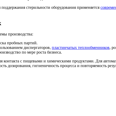
для поддержания стерильности оборудования применяется
совреме
к
емы производства:
уска пробных партий.
ользованием диспергаторов,
пластинчатых теплообменников
, р
изводство по мере роста бизнеса.
для контакта с пищевыми и химическими продуктами. Для автом
сть дозирования, гигиеничность процесса и повторяемость резул