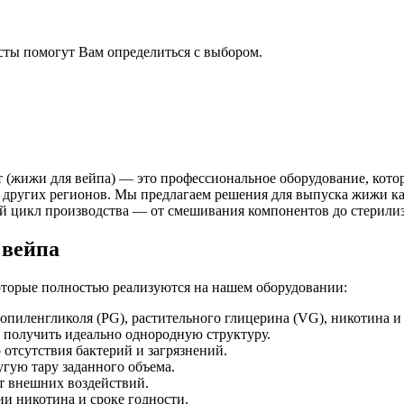
сты помогут Вам определиться с выбором.
т (жижи для вейпа) — это профессиональное оборудование, кото
и других регионов. Мы предлагаем решения для выпуска жижи ка
 цикл производства — от смешивания компонентов до стерилиз
 вейпа
оторые полностью реализуются на нашем оборудовании:
пиленгликоля (PG), растительного глицерина (VG), никотина и
 получить идеально однородную структуру.
 отсутствия бактерий и загрязнений.
гую тару заданного объема.
т внешних воздействий.
и никотина и сроке годности.