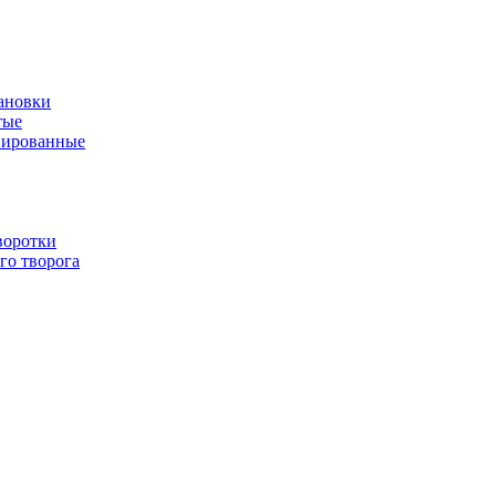
ановки
тые
нированные
воротки
го творога