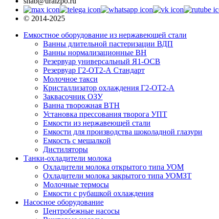
snab@uralzpo.ru
© 2014-2025
Емкостное оборудование из нержавеющей стали
Ванны длительной пастеризации ВДП
Ванны нормализационные ВН
Резервуар универсальный Я1-ОСВ
Резервуар Г2-ОТ2-А Стандарт
Молочное такси
Кристаллизатор охлаждения Г2-ОТ2-А
Заквасочник ОЗУ
Ванна творожная ВТН
Установка прессования творога УПТ
Емкости из нержавеющей стали
Емкости для производства шоколадной глазури
Емкость с мешалкой
Дистиляторы
Танки-охладители молока
Охладители молока открытого типа УОМ
Охладители молока закрытого типа УОМЗТ
Молочные термосы
Емкости с рубашкой охлаждения
Насосное оборудование
Центробежные насосы