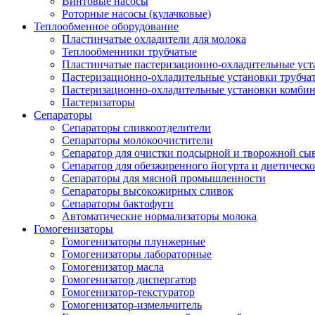
Винтовые насосы
Роторные насосы (кулачковые)
Теплообменное оборудование
Пластинчатые охладители для молока
Теплообменники трубчатые
Пластинчатые пастеризационно-охладительные уст
Пастеризационно-охладительные установки трубча
Пастеризационно-охладительные установки комби
Пастеризаторы
Сепараторы
Сепараторы сливкоотделители
Сепараторы молокоочистители
Сепаратор для очистки подсырной и творожной сы
Сепаратор для обезжиренного йогурта и диетическо
Сепараторы для мясной промышленности
Сепараторы высокожирных сливок
Сепараторы бактофуги
Автоматические нормализаторы молока
Гомогенизаторы
Гомогенизаторы плунжерные
Гомогенизаторы лабораторные
Гомогенизатор масла
Гомогенизатор диспергатор
Гомогенизатор-текстуратор
Гомогенизатор-измельчитель