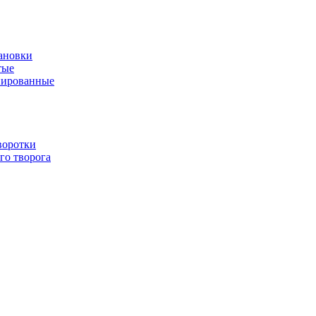
ановки
тые
нированные
воротки
го творога