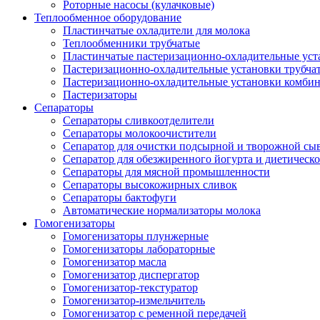
Роторные насосы (кулачковые)
Теплообменное оборудование
Пластинчатые охладители для молока
Теплообменники трубчатые
Пластинчатые пастеризационно-охладительные уст
Пастеризационно-охладительные установки трубча
Пастеризационно-охладительные установки комби
Пастеризаторы
Сепараторы
Сепараторы сливкоотделители
Сепараторы молокоочистители
Сепаратор для очистки подсырной и творожной сы
Сепаратор для обезжиренного йогурта и диетическо
Сепараторы для мясной промышленности
Сепараторы высокожирных сливок
Сепараторы бактофуги
Автоматические нормализаторы молока
Гомогенизаторы
Гомогенизаторы плунжерные
Гомогенизаторы лабораторные
Гомогенизатор масла
Гомогенизатор диспергатор
Гомогенизатор-текстуратор
Гомогенизатор-измельчитель
Гомогенизатор с ременной передачей