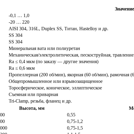
Значение
-0,1 … 1,0
-20 … 220
AISI 304, 316L, Duplex SS, Титан, Hastelloy и др.
SS 304
SS 304
Минеральная вата или полиуретан
Механическая/электролитическая, пескоструйная, травление
Ra ≤ 0,4 мкм (по заказу — другие значения)
Ra ≤ 0,6 мкм
Пропеллерная (200 об/мин), якорная (60 об/мин), рамочная (6
Общепромышленное или взрывозащищенное
Торосферическое, коническое, эллиптическое
Съемная или приварная
Tri-Clamp, резьба, фланец и др.
Высота, мм
Мо
00
0,55
00
0,75-1,2
000
0,75-1,5