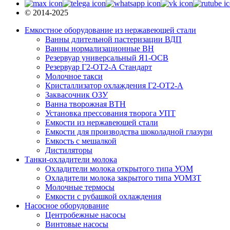
© 2014-2025
Емкостное оборудование из нержавеющей стали
Ванны длительной пастеризации ВДП
Ванны нормализационные ВН
Резервуар универсальный Я1-ОСВ
Резервуар Г2-ОТ2-А Стандарт
Молочное такси
Кристаллизатор охлаждения Г2-ОТ2-А
Заквасочник ОЗУ
Ванна творожная ВТН
Установка прессования творога УПТ
Емкости из нержавеющей стали
Емкости для производства шоколадной глазури
Емкость с мешалкой
Дистиляторы
Танки-охладители молока
Охладители молока открытого типа УОМ
Охладители молока закрытого типа УОМЗТ
Молочные термосы
Емкости с рубашкой охлаждения
Насосное оборудование
Центробежные насосы
Винтовые насосы