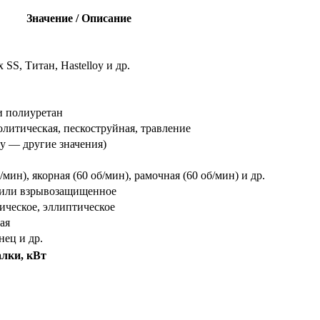
Значение / Описание
 SS, Титан, Hastelloy и др.
и полиуретан
литическая, пескоструйная, травление
зу — другие значения)
мин), якорная (60 об/мин), рамочная (60 об/мин) и др.
или взрывозащищенное
ическое, эллиптическое
ая
нец и др.
лки, кВт