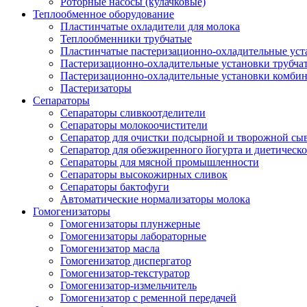
Роторные насосы (кулачковые)
Теплообменное оборудование
Пластинчатые охладители для молока
Теплообменники трубчатые
Пластинчатые пастеризационно-охладительные уст
Пастеризационно-охладительные установки трубча
Пастеризационно-охладительные установки комби
Пастеризаторы
Сепараторы
Сепараторы сливкоотделители
Сепараторы молокоочистители
Сепаратор для очистки подсырной и творожной сы
Сепаратор для обезжиренного йогурта и диетическо
Сепараторы для мясной промышленности
Сепараторы высокожирных сливок
Сепараторы бактофуги
Автоматические нормализаторы молока
Гомогенизаторы
Гомогенизаторы плунжерные
Гомогенизаторы лабораторные
Гомогенизатор масла
Гомогенизатор диспергатор
Гомогенизатор-текстуратор
Гомогенизатор-измельчитель
Гомогенизатор с ременной передачей