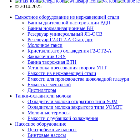
© 2014-2025
Емкостное оборудование из нержавеющей стали
Ванны длительной пастеризации ВДП
Ванны нормализационные ВН
Резервуар универсальный Я1-ОСВ
Резервуар Г2-ОТ2-А Стандарт
Молочное такси
Кристаллизатор охлаждения Г2-ОТ2-А
Заквасочник ОЗУ
Ванна творожная ВТН
Установка прессования творога УПТ
Емкости из нержавеющей стали
Емкости для производства шоколадной глазури
Емкость с мешалкой
Дистиляторы
Танки-охладители молока
Охладители молока открытого типа УОМ
Охладители молока закрытого типа УОМЗТ
Молочные термосы
Емкости с рубашкой охлаждения
Насосное оборудование
Центробежные насосы
Винтовые насосы