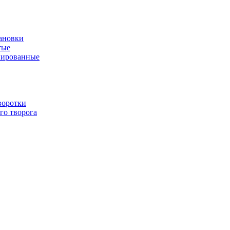
ановки
тые
нированные
воротки
го творога