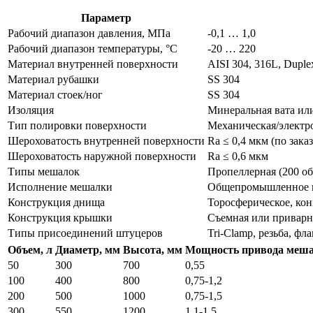
Параметр
Рабочий диапазон давления, МПа
-0,1 … 1,0
Рабочий диапазон температуры, °C
-20 … 220
Материал внутренней поверхности
AISI 304, 316L, Duplex
Материал рубашки
SS 304
Материал стоек/ног
SS 304
Изоляция
Минеральная вата ил
Тип полировки поверхности
Механическая/электро
Шероховатость внутренней поверхности
Ra ≤ 0,4 мкм (по зака
Шероховатость наружной поверхности
Ra ≤ 0,6 мкм
Типы мешалок
Пропеллерная (200 об/
Исполнение мешалки
Общепромышленное 
Конструкция днища
Торосферическое, кон
Конструкция крышки
Съемная или приварн
Типы присоединений штуцеров
Tri-Clamp, резьба, фла
Объем, л
Диаметр, мм
Высота, мм
Мощность привода меша
50
300
700
0,55
100
400
800
0,75-1,2
200
500
1000
0,75-1,5
300
550
1200
1,1-1,5