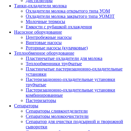
Дистиляторы
Танки-охладители молока
Охладители молока открытого типа УОМ
Охладители молока закрытого типа УОМЗТ
Молочные термосы
Емкости с рубашкой охлаждения
Насосное оборудование
Центробежные насосы
Винтовые насосы
Роторные насосы (кулачковые)
Теплообменное оборудование
Пластинчатые охладители для молока
Теплообменники трубчатые
Пластинчатые пастеризационно-охладительные
установки
Пастеризационно-охладительные установки
трубчатые
Пастеризационно-охладительные установки
комбинированные
Пастеризаторы
Сепараторы
Сепараторы сливкоотделители
Сепараторы молокоочистители
Сепаратор для очистки подсырной и творожной
сыворотки