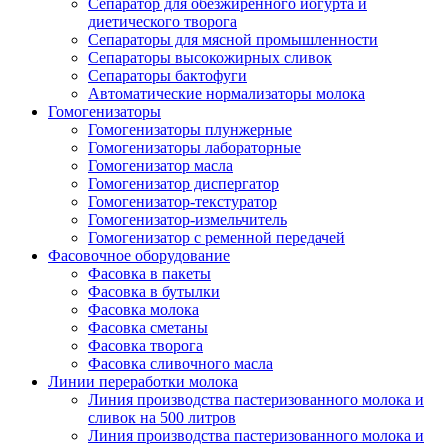
Сепаратор для обезжиренного йогурта и
диетического творога
Сепараторы для мясной промышленности
Сепараторы высокожирных сливок
Сепараторы бактофуги
Автоматические нормализаторы молока
Гомогенизаторы
Гомогенизаторы плунжерные
Гомогенизаторы лабораторные
Гомогенизатор масла
Гомогенизатор диспергатор
Гомогенизатор-текстуратор
Гомогенизатор-измельчитель
Гомогенизатор с ременной передачей
Фасовочное оборудование
Фасовка в пакеты
Фасовка в бутылки
Фасовка молока
Фасовка сметаны
Фасовка творога
Фасовка сливочного масла
Линии переработки молока
Линия производства пастеризованного молока и
сливок на 500 литров
Линия производства пастеризованного молока и