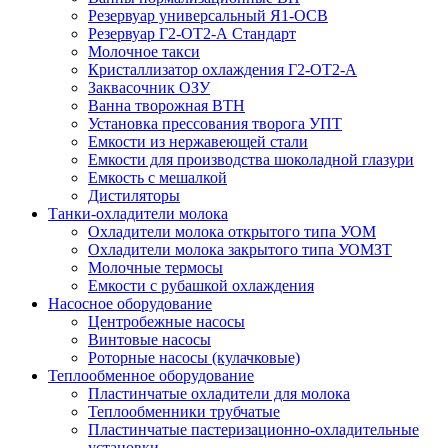
Резервуар универсальный Я1-ОСВ
Резервуар Г2-ОТ2-А Стандарт
Молочное такси
Кристаллизатор охлаждения Г2-ОТ2-А
Заквасочник ОЗУ
Ванна творожная ВТН
Установка прессования творога УПТ
Емкости из нержавеющей стали
Емкости для производства шоколадной глазури
Емкость с мешалкой
Дистиляторы
Танки-охладители молока
Охладители молока открытого типа УОМ
Охладители молока закрытого типа УОМЗТ
Молочные термосы
Емкости с рубашкой охлаждения
Насосное оборудование
Центробежные насосы
Винтовые насосы
Роторные насосы (кулачковые)
Теплообменное оборудование
Пластинчатые охладители для молока
Теплообменники трубчатые
Пластинчатые пастеризационно-охладительные
установки