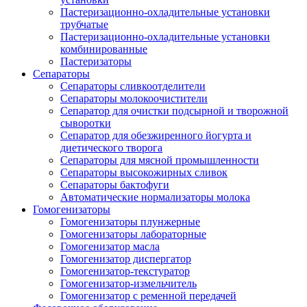
Пастеризационно-охладительные установки
трубчатые
Пастеризационно-охладительные установки
комбинированные
Пастеризаторы
Сепараторы
Сепараторы сливкоотделители
Сепараторы молокоочистители
Сепаратор для очистки подсырной и творожной
сыворотки
Сепаратор для обезжиренного йогурта и
диетического творога
Сепараторы для мясной промышленности
Сепараторы высокожирных сливок
Сепараторы бактофуги
Автоматические нормализаторы молока
Гомогенизаторы
Гомогенизаторы плунжерные
Гомогенизаторы лабораторные
Гомогенизатор масла
Гомогенизатор диспергатор
Гомогенизатор-текстуратор
Гомогенизатор-измельчитель
Гомогенизатор с ременной передачей